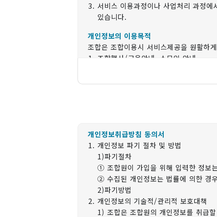
서비스 이용과정이나 사업처리 과정에서 
있습니다.
개인정보의 이용목적
조합은 조합이용시 서비스제공을 원활하게 
조합행사/교육안내, 소모임 안내
조합 사업소 이용에 관한 홍보 및 안내
우편발송(소식지 등), 이메일발송(뉴스
조합원이 긴급히 알아야할 사항
CMS 출금이체로 출자금, 후원금 수납
후원금 기부금영수증 발행
개인정보의 공유 및 제공
개인정보취급방침 동의서
조합은 조합원의 개인정보를 위 <개인
개인정보 파기 절차 및 방법
원칙적으로 조합원의 개인정보를 외부에
1)파기절차
다만, 법령에 의거하거나, 수사 목적
① 조합원이 가입을 위해 입력한 정보는
② 수집된 개인정보는 법률에 의한 경
개인정보의 보유 및 이용기간
2)파기방법
조합원의 개인정보는 원칙적으로 개인정
개인정보의 기술적/관리적 보호대책
다만, 법령에 의거하여, CMS 출금이
1) 조합은 조합원의 개인정보를 취급할