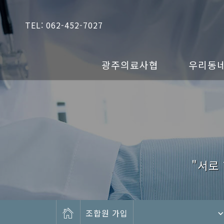
TEL: 062-452-7027
광주의료사협
우리동
"서로
조합원 가입